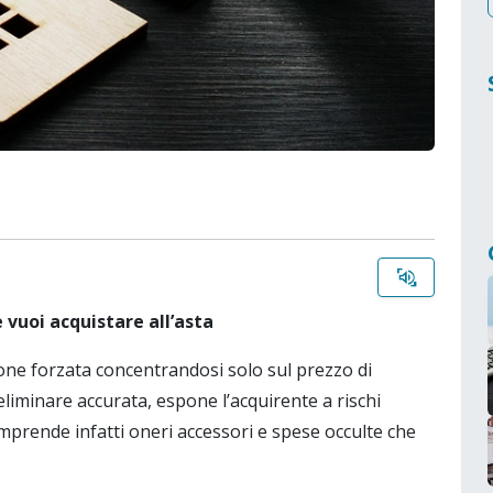
select_to_speak
 vuoi acquistare all’asta
one forzata concentrandosi solo sul prezzo di
liminare accurata, espone l’acquirente a rischi
 comprende infatti oneri accessori e spese occulte che