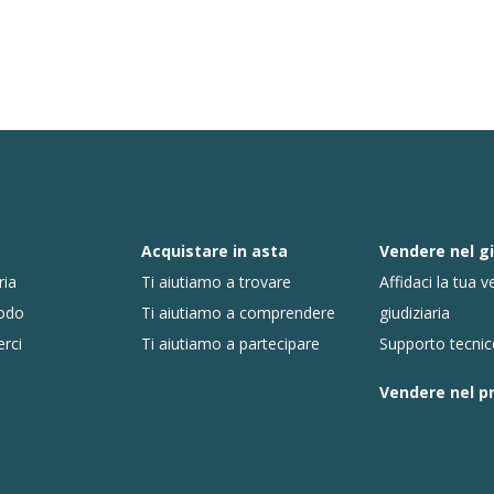
Acquistare in asta
Vendere nel gi
ria
Ti aiutiamo a trovare
Affidaci la tua v
todo
Ti aiutiamo a comprendere
giudiziaria
erci
Ti aiutiamo a partecipare
Supporto tecni
Vendere nel p