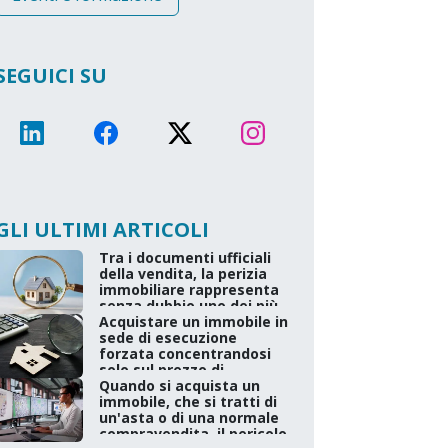
SEGUICI SU
GLI ULTIMI ARTICOLI
Tra i documenti ufficiali
della vendita, la perizia
immobiliare rappresenta
senza dubbio uno dei più
importanti.
Acquistare un immobile in
sede di esecuzione
Redatta dal
forzata concentrandosi
professionista incaricato
solo sul prezzo di
dal Tribunale, non è una
aggiudicazione, senza
Quando si acquista un
semplice descrizione
una valutazione
immobile, che si tratti di
tecnica del bene né un
preliminare accurata,
un'asta o di una normale
documento finalizzato
espone l’acquirente a
compravendita, il pericolo